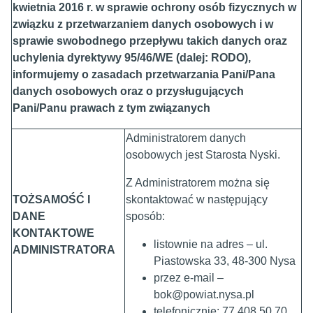
kwietnia 2016 r. w sprawie ochrony osób fizycznych w
związku z przetwarzaniem danych osobowych i w
sprawie swobodnego przepływu takich danych oraz
uchylenia dyrektywy 95/46/WE (dalej: RODO),
informujemy o zasadach przetwarzania Pani/Pana
danych osobowych oraz o przysługujących
Pani/Panu prawach z tym związanych
Administratorem danych
osobowych jest Starosta Nyski.
Z Administratorem można się
TOŻSAMOŚĆ I
skontaktować w następujący
DANE
sposób:
KONTAKTOWE
listownie na adres – ul.
ADMINISTRATORA
Piastowska 33, 48-300 Nysa
przez e-mail –
bok@powiat.nysa.pl
telefonicznie: 77 408 50 70